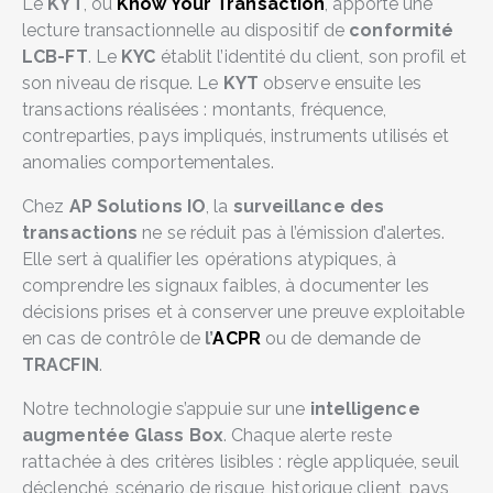
Le
KYT
, ou
Know Your Transaction
, apporte une
lecture transactionnelle au dispositif de
conformité
LCB-FT
. Le
KYC
établit l’identité du client, son profil et
son niveau de risque. Le
KYT
observe ensuite les
transactions réalisées : montants, fréquence,
contreparties, pays impliqués, instruments utilisés et
anomalies comportementales.
Chez
AP Solutions IO
, la
surveillance des
transactions
ne se réduit pas à l’émission d’alertes.
Elle sert à qualifier les opérations atypiques, à
comprendre les signaux faibles, à documenter les
décisions prises et à conserver une preuve exploitable
en cas de contrôle de
l’
ACPR
ou de demande de
TRACFIN
.
Notre technologie s’appuie sur une
intelligence
augmentée Glass Box
. Chaque alerte reste
rattachée à des critères lisibles : règle appliquée, seuil
déclenché, scénario de risque, historique client, pays,