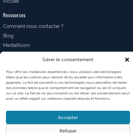
Accueil
Ressources
Comment nous contacter ?
Blog
MediaRoom
Gérer le consentement
Mentions légales
Pour offrir les meilleures expériences, nous utilisons des technologies
telles que les cookies pour stocker et/ou accéder aux informations des
Politique de confidentialité
appareils. Le fait de consentir à ces technologies nous permettra de traiter
des données telles que le comportement de navigation ou les ID uniques
Conditions générales
sur ce site. Le fait de ne pas consentir ou de retirer son consentement peut
avoir un effet négatif sur certaines caractéristiques et fonctions.
AncoraThemes
© 2026. All Rights Reserved.
Accepter
Refuser