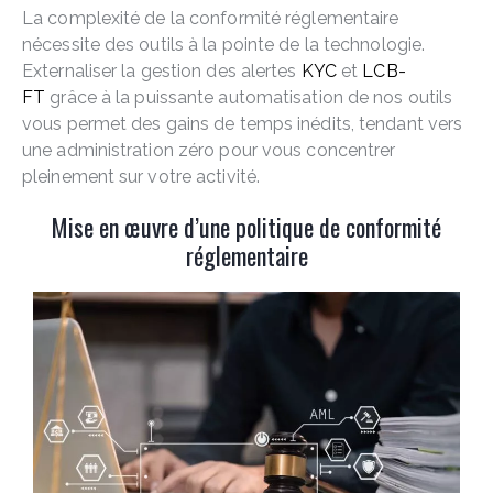
La complexité de la conformité réglementaire
nécessite des outils à la pointe de la technologie.
Externaliser la gestion des alertes
KYC
et
LCB-
FT
grâce à la puissante automatisation de nos outils
vous permet des gains de temps inédits, tendant vers
une administration zéro pour vous concentrer
pleinement sur votre activité.
Mise en œuvre d’une politique de conformité
réglementaire