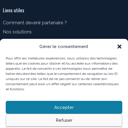
Liens utiles
Comment devenir partenaire ?
Nos solutions
Accueil
Gérer le consentement
Ressources
Pour offrir les meilleures expériences, nous utilisons des technologies
telles que les cookies pour stocker et/ou accéder aux informations des
Comment nous contacter ?
appareils. Le fait de consentir à ces technologies nous permettra de
Blog
traiter des données telles que le comportement de navigation ou les ID
uniques sur ce site. Le fait de ne pas consentir ou de retirer son
MediaRoom
consentement peut avoir un effet négatif sur certaines caractéristiques
et fonctions.
Mentions légales
Accepter
Politique de confidentialité
Refuser