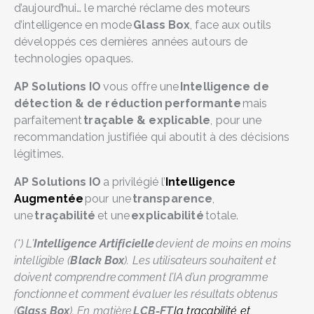
d’aujourd’hui… le marché réclame des moteurs
d’intelligence en mode
Glass Box
, face aux outils
développés ces dernières années autours de
technologies opaques.
AP Solutions IO
vous offre une
Intelligence de
détection & de réduction
performante
mais
parfaitement
traçable & explicable
, pour une
recommandation justifiée qui aboutit à des décisions
légitimes.
AP Solutions IO
a privilégié l’
Intelligence
Augmentée
pour une
transparence
,
une
traçabilité
et une
explicabilité
totale.
(*) L’
Intelligence Artificielle
devient de moins en moins
intelligible (
Black Box
). Les utilisateurs souhaitent et
doivent comprendre comment l’IA d’un programme
fonctionne et comment évaluer les résultats obtenus
(
Glass Box
). En matière
LCB-FT
la traçabilité et