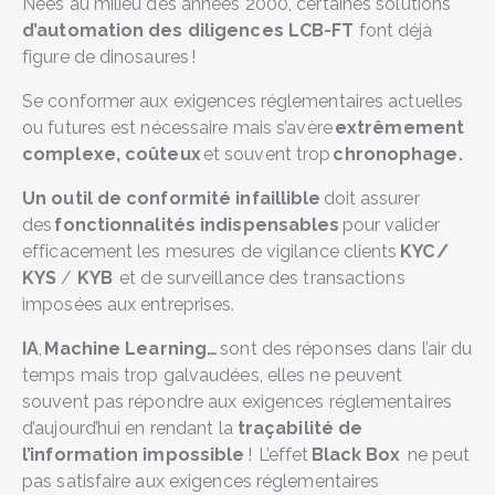
Nées au milieu des années 2000, certaines solutions
d’automation des diligences LCB-FT
font déjà
figure de dinosaures !
Se conformer aux exigences réglementaires actuelles
ou futures est nécessaire mais s’avère
extrêmement
complexe, coûteux
et souvent trop
chronophage.
Un outil de conformité infaillible
doit assurer
des
fonctionnalités indispensables
pour valider
efficacement les mesures de vigilance clients
KYC /
KYS
/
KYB
et de surveillance des transactions
imposées aux entreprises.
IA
,
Machine Learning…
sont des réponses dans l’air du
temps mais trop galvaudées, elles ne peuvent
souvent pas répondre aux exigences réglementaires
d’aujourd’hui en rendant la
traçabilité de
l’information impossible
! L’effet
Black Box
ne peut
pas satisfaire aux exigences réglementaires