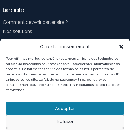
Liens utiles
Comment devenir partenaire ?
Nos solutions
Accueil
Gérer le consentement
Ressources
Pour offrir les meilleures expériences, nous utilisons des technologies
telles que les cookies pour stocker et/ou accéder aux informations des
Comment nous contacter ?
appareils. Le fait de consentir à ces technologies nous permettra de
Blog
traiter des données telles que le comportement de navigation ou les ID
uniques sur ce site. Le fait de ne pas consentir ou de retirer son
MediaRoom
consentement peut avoir un effet négatif sur certaines caractéristiques
et fonctions.
Mentions légales
Accepter
Politique de confidentialité
Refuser
Conditions générales