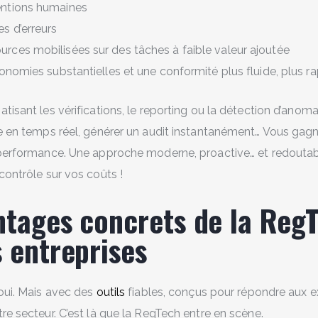
ventions humaines
es d’erreurs
urces mobilisées sur des tâches à faible valeur ajoutée
nomies substantielles et une conformité plus fluide, plus rap
tisant les vérifications, le reporting ou la détection d’anom
e en temps réel, générer un audit instantanément… Vous gagnez
 performance. Une approche moderne, proactive… et redouta
contrôle sur vos coûts !
ntages concrets de la Reg
s entreprises
 oui. Mais avec des
outils
fiables, conçus pour répondre aux 
re secteur. C’est là que la RegTech entre en scène.