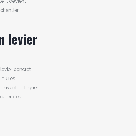
, il devient
chantier
n levier
 levier concret
s ou les
s peuvent déléguer
écuter des