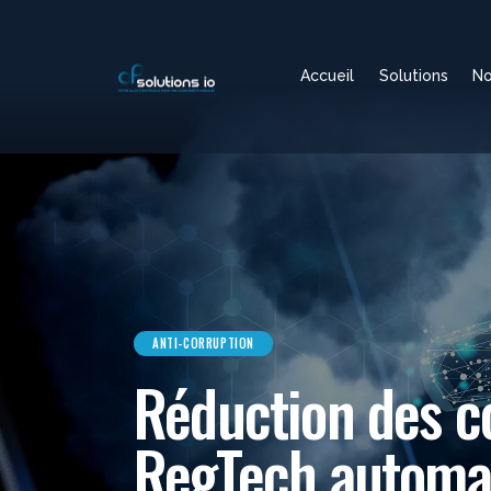
Accueil
Solutions
No
ANTI-CORRUPTION
Réduction des c
RegTech automat