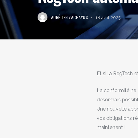
AURÉLIEN ZACHAYUS
18 avril 2025
Et si la RegTech é
La conformité ne do
désormais possib
Une nouvelle appr
vos obligations r
maintenant !