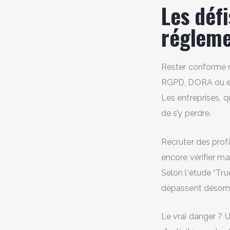
Les déf
régleme
Rester conforme n’
RGPD, DORA ou enc
Les entreprises, q
de s’y perdre.
Recruter des profi
encore vérifier m
Selon l‘étude “Tru
dépassent désormai
Le vrai danger ? 