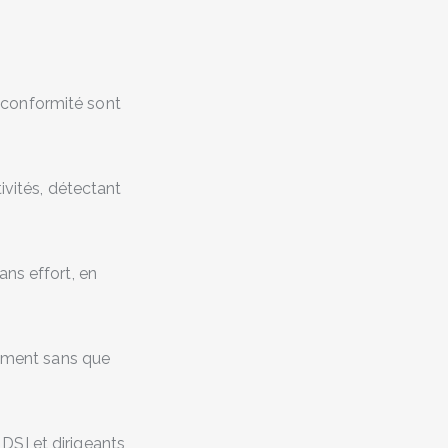
la conformité sont
ivités, détectant
ns effort, en
uement sans que
DSI et dirigeants