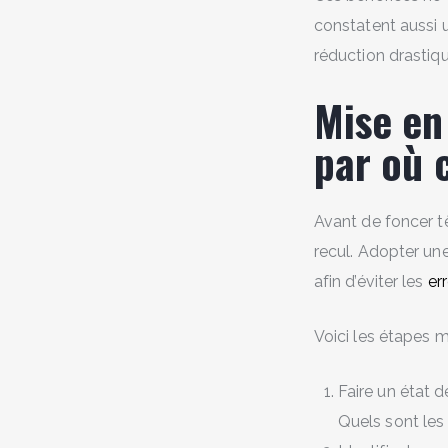
constatent aussi u
réduction drastiq
Mise en
par où
Avant de foncer t
recul. Adopter un
afin d’éviter les
er
Voici les étapes 
Faire un état d
Quels sont les 