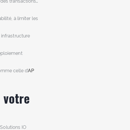
i des transactions…
lité, à limiter les
 infrastructure
éploiement
comme celle d’
AP
 votre
Solutions IO