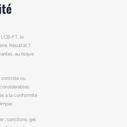
ité
a LCB-FT, le
éné. Résultat ?
vantes, au risque
e contrôle ou
considérables.
és à la conformité
rimper.
 : sanctions, gel