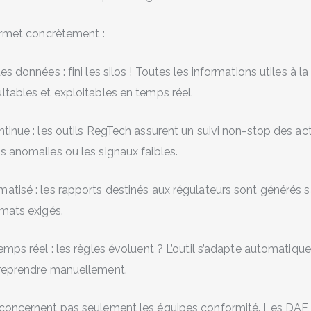
permet concrètement :
es données : fini les silos ! Toutes les informations utiles à 
ltables et exploitables en temps réel.
tinue : les outils RegTech assurent un suivi non-stop des act
s anomalies ou les signaux faibles.
atisé : les rapports destinés aux régulateurs sont générés sa
rmats exigés.
emps réel : les règles évoluent ? L’outil s’adapte automatiq
 reprendre manuellement.
concernent pas seulement les équipes conformité. Les DAF, 