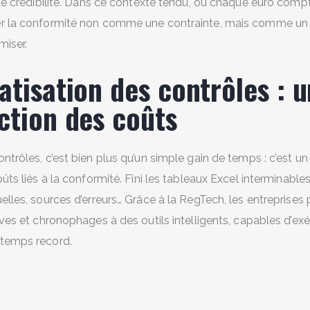
 de crédibilité. Dans ce contexte tendu, où chaque euro compte
er la conformité non comme une contrainte, mais comme un 
miser.
atisation des contrôles : u
ction des coûts
ntrôles, c’est bien plus qu’un simple gain de temps : c’est un
oûts liés à la conformité. Fini les tableaux Excel interminable
elles, sources d’erreurs… Grâce à la RegTech, les entreprise
ives et chronophages à des outils intelligents, capables d’ex
 temps record.