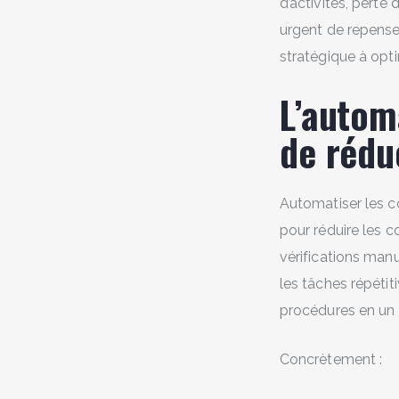
d’activités, perte
urgent de repens
stratégique à opti
L’autom
de rédu
Automatiser les co
pour réduire les c
vérifications manu
les tâches répétit
procédures en un
Concrètement :