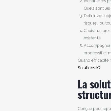
Identifier les 
Quels sont le
Définir vos obj
risques… ou tou
Choisir un pres
existante.
Accompagner l
progressif et m
Quand efficacité r
Solutions IO.
La solu
structu
Conçue pour répon